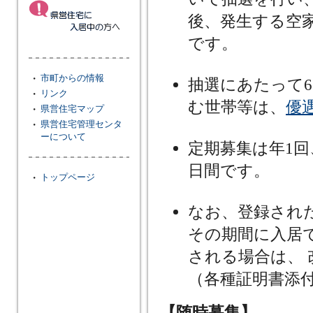
後、発生する空
です。
・
市町からの情報
抽選にあたって
・
リンク
む世帯等は、
優
・
県営住宅マップ
・
県営住宅管理センタ
ーについて
定期募集は年1回
日間です。
・
トップページ
なお、登録され
その期間に入居
される場合は、
（各種証明書添
【随時募集】