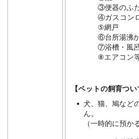
③便器のふ
④ガスコンロ（
⑤網戸
⑥台所湯沸か
⑦浴槽・風呂
⑧エアコン
【ペットの飼育つい
犬、猫、鳩など
ん。
（一時的に預か