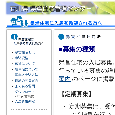
■募集の種類
・
県営住宅とは
・
申込資格
県営住宅の入居募集
・
家賃について
行っている募集の詳
・
駐車場について
・
募集と申込方法
案内
のページに掲載
・
最新の募集案内
・
よくある質問
・
ダウンロード
【定期募集】
･ 申込書様式
・
入居資格判定
定期募集は、受
いて抽選を行い